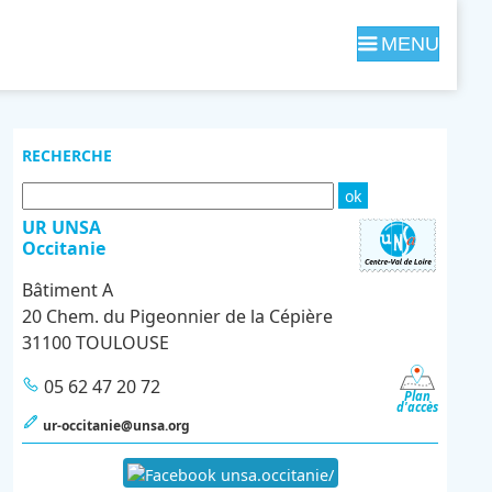
Navigation
M
RECHERCHE
e
UR UNSA
Occitanie
Bâtiment A
n
20 Chem. du Pigeonnier de la Cépière
31100 TOULOUSE
05 62 47 20 72
u
Plan
d'accès
ur-occitanie@unsa.org
unsa.occitanie/