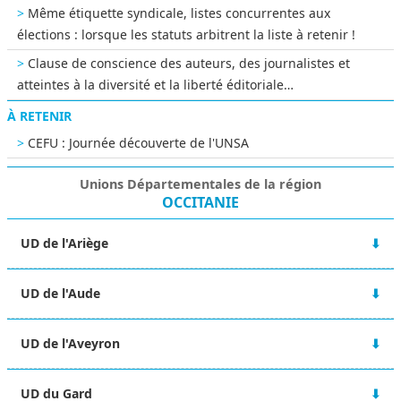
Même étiquette syndicale, listes concurrentes aux
élections : lorsque les statuts arbitrent la liste à retenir !
Clause de conscience des auteurs, des journalistes et
atteintes à la diversité et la liberté éditoriale…
À RETENIR
CEFU : Journée découverte de l'UNSA
Unions Départementales de la région
OCCITANIE
UD de l'Ariège
12 rue Lieutenant Paul Delpech
UD de l'Aude
09000 FOIX
05 61 65 45 50
14 Boulevard Jean Jaurès
ud-09@unsa.org
UD de l'Aveyron
11000 CARCASSONNE
04 68 25 68 85
2 rue Henri Dunant
ud-11@unsa.org
UD du Gard
12000 RODEZ