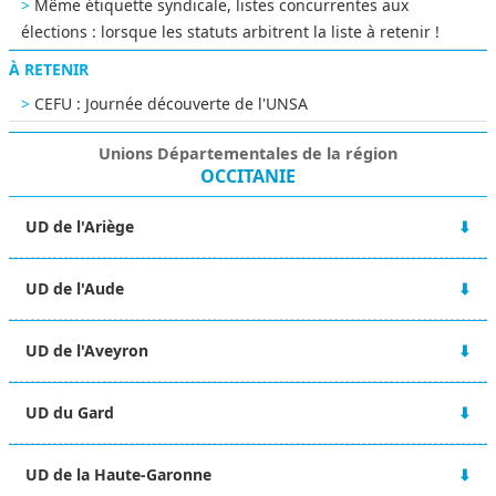
Même étiquette syndicale, listes concurrentes aux
élections : lorsque les statuts arbitrent la liste à retenir !
À RETENIR
CEFU : Journée découverte de l'UNSA
Unions Départementales de la région
OCCITANIE
UD de l'Ariège
12 rue Lieutenant Paul Delpech
UD de l'Aude
09000 FOIX
05 61 65 45 50
14 Boulevard Jean Jaurès
ud-09@unsa.org
UD de l'Aveyron
11000 CARCASSONNE
04 68 25 68 85
2 rue Henri Dunant
ud-11@unsa.org
UD du Gard
12000 RODEZ
05 65 42 63 15
4 rue Jean Bouin
ud-12@unsa.org
UD de la Haute-Garonne
30000 NIMES