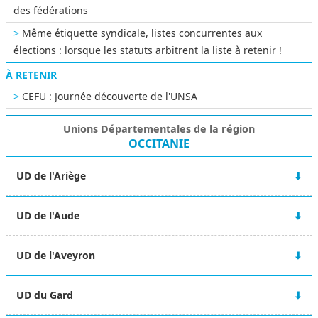
des fédérations
Même étiquette syndicale, listes concurrentes aux
élections : lorsque les statuts arbitrent la liste à retenir !
À RETENIR
CEFU : Journée découverte de l'UNSA
Unions Départementales de la région
OCCITANIE
UD de l'Ariège
12 rue Lieutenant Paul Delpech
UD de l'Aude
09000 FOIX
05 61 65 45 50
14 Boulevard Jean Jaurès
ud-09@unsa.org
UD de l'Aveyron
11000 CARCASSONNE
04 68 25 68 85
2 rue Henri Dunant
ud-11@unsa.org
UD du Gard
12000 RODEZ
05 65 42 63 15