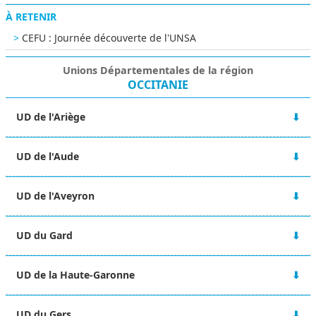
À RETENIR
CEFU : Journée découverte de l'UNSA
Unions Départementales de la région
OCCITANIE
UD de l'Ariège
12 rue Lieutenant Paul Delpech
UD de l'Aude
09000 FOIX
05 61 65 45 50
14 Boulevard Jean Jaurès
ud-09@unsa.org
UD de l'Aveyron
11000 CARCASSONNE
04 68 25 68 85
2 rue Henri Dunant
ud-11@unsa.org
UD du Gard
12000 RODEZ
05 65 42 63 15
4 rue Jean Bouin
ud-12@unsa.org
UD de la Haute-Garonne
30000 NIMES
09 80 72 63 25
Bâtiment A - 1er étage
ud-30@unsa.org
UD du Gers