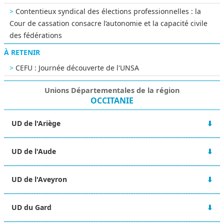
Contentieux syndical des élections professionnelles : la
Cour de cassation consacre l’autonomie et la capacité civile
des fédérations
À RETENIR
CEFU : Journée découverte de l'UNSA
Unions Départementales de la région
OCCITANIE
UD de l'Ariège
12 rue Lieutenant Paul Delpech
UD de l'Aude
09000 FOIX
05 61 65 45 50
14 Boulevard Jean Jaurès
ud-09@unsa.org
UD de l'Aveyron
11000 CARCASSONNE
04 68 25 68 85
2 rue Henri Dunant
ud-11@unsa.org
UD du Gard
12000 RODEZ
05 65 42 63 15